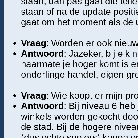
staan, dan pas gaat die tell
staan of na de update positie
gaat om het moment als de 
Vraag
: Worden er ook nieu
Antwoord
: Jazeker, bij elk
naarmate je hoger komt is e
onderlinge handel, eigen gr
Vraag
: Wie koopt er mijn p
Antwoord
: Bij niveau 6 heb
winkels worden gekocht door 
de stad. Bij de hogere nivea
(dus echte spelers) kopen e